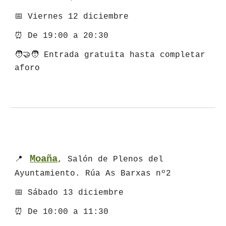
📅
Viernes 12 diciembre
⏰ De
19:00 a 20:30
🧑‍🤝‍🧑
Entrada gratuita hasta completar
aforo
Moaña
📍
,
Salón de Plenos del
Ayuntamiento. Rúa As Barxas nº2
📅
Sábado
1
3
diciembre
⏰ De 1
0
:00 a
11
:30