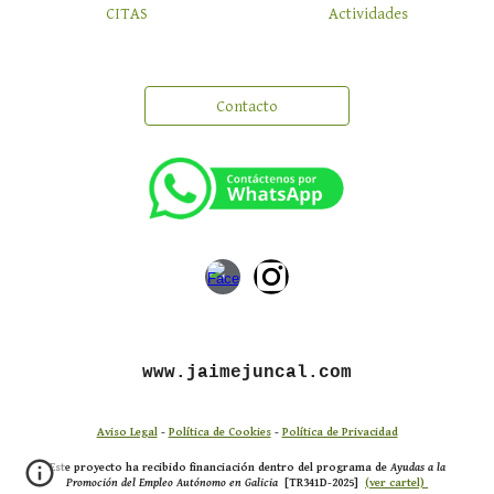
CITAS
Actividades
Contacto
www.jaimejuncal.com
Aviso Legal
-
Política de Cookies
-
Política de Privacidad
Este proyecto ha recibido financiación dentro del
programa de
Ayudas a la
Promoción del Empleo Autónomo en Galicia
[TR341D-2025]
(ver cartel)